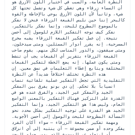
النظرة العامة، والسبب في اختيار اللون الأزرق هو 
أن السماء زرقاء وهي تغطي كل شيء وتشمل تحتها كل 
شيء، وثانياً لأن اللون الأزرق يوحي بالإحاطة والقوة 
كالبحر إننا حين نلبس القبعة الزرقاء فنحن لا نفكر 
بالموضوع المطروح للبحث، وإنما نفكر بالتفكير، 
نفكر كيف نوجه التفكير اللازم للوصول إلى أحسن 
نتيجة. إن عمل تفكير القبعة الزرقاء يشبه مخرج 
المسرحية، إنه يقرر أدوار الممثلين، ومتى سيدخلون، 
ومتى سيقفون، والدور المناسب لكل منهم. يقوم صاحب 
القبعة الزرقاء بتقرير أي القبعات يجب أن تنشط 
ومتى يكون عملها. إنه يضع الخطة لتفكير القبعات 
المختلفة ويتابع إعطاء التعليمات في نسق معين. إن 
هذه النظرة تختلف اختلافاً شديداً عن النظرة 
التقليدية التي تجعل التفكير عملية تلقائية تنساب 
انسياباً بلا تحكم. إن دي بونو يفرق بين المفكر 
الجيد والمفكر غير الجيد، والفرق عنده هو في 
القدرة على التركيز فهناك التفكير بالمعنى الواسع 
العام، وليس هذا هو التفكير الجيد، وإنما التفكير 
الجيد هو القدرة على توجيه التفكير بشكل محدد نحو 
المسألة المطروحة للبحث والوصول إلى أحسن الأجوبة. 
ومهمة تفكير القبعة الزرقاء – سواء أكان الفرد 
يفكر وحده أو ضمن مجموعة – أن ينتبه إلى أي انزلاق 
أو ابتعاد عن الموضوع الذي يدور حوله البحث 