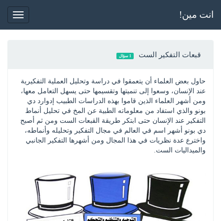
انت مين!
Toggle
gation
قبعات التفكير الست
1 سؤال
حاول بعض العلماء أن يتعمقوا في دراسة وتحليل العملية التفكيرية 
عند الإنسان، وسعوا إلى تنميتها وتقسيمها حتى يسهل التعامل معها، 
ومن أشهر العلماء الذين قاموا بهذه الدراسات الطبيب إدوارد دي 
بونو والذي استفاد من معلوماته الطبية عن المخ في تحليل أنماط 
التفكير عند الإنسان حتى ابتكر طريقة القبعات الست ومن ثم أصبح 
دي بونو أشهر اسم في العالم في مجال التفكير وتحليله وأنماطه، 
واخترع عدة نظريات في هذا المجال ومن أشهرها التفكير الجانبي 
والميداليات الست.