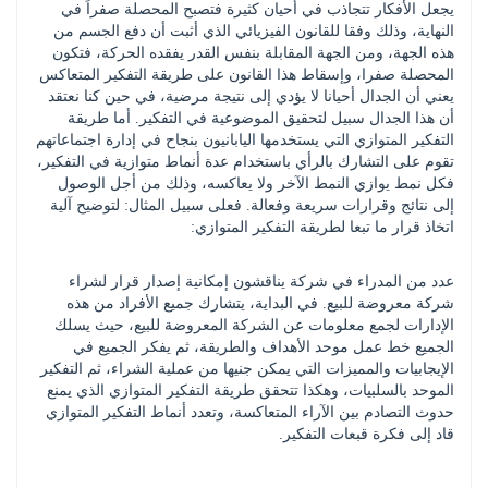
يجعل الأفكار تتجاذب في أحيان كثيرة فتصبح المحصلة صفراً في 
النهاية، وذلك وفقا للقانون الفيزيائي الذي أثبت أن دفع الجسم من 
هذه الجهة، ومن الجهة المقابلة بنفس القدر يفقده الحركة، فتكون 
المحصلة صفرا، وإسقاط هذا القانون على طريقة التفكير المتعاكس 
يعني أن الجدال أحيانا لا يؤدي إلى نتيجة مرضية، في حين كنا نعتقد 
أن هذا الجدال سبيل لتحقيق الموضوعية في التفكير. أما طريقة 
التفكير المتوازي التي يستخدمها اليابانيون بنجاح في إدارة اجتماعاتهم 
تقوم على التشارك بالرأي باستخدام عدة أنماط متوازية في التفكير، 
فكل نمط يوازي النمط الآخر ولا يعاكسه، وذلك من أجل الوصول 
إلى نتائج وقرارات سريعة وفعالة. فعلى سبيل المثال: لتوضيح آلية 
اتخاذ قرار ما تبعا لطريقة التفكير المتوازي:
عدد من المدراء في شركة يناقشون إمكانية إصدار قرار لشراء 
شركة معروضة للبيع. في البداية، يتشارك جميع الأفراد من هذه 
الإدارات لجمع معلومات عن الشركة المعروضة للبيع، حيث يسلك 
الجميع خط عمل موحد الأهداف والطريقة، ثم يفكر الجميع في 
الإيجابيات والمميزات التي يمكن جنيها من عملية الشراء، ثم التفكير 
الموحد بالسلبيات، وهكذا تتحقق طريقة التفكير المتوازي الذي يمنع 
حدوث التصادم بين الآراء المتعاكسة، وتعدد أنماط التفكير المتوازي 
قاد إلى فكرة قبعات التفكير.