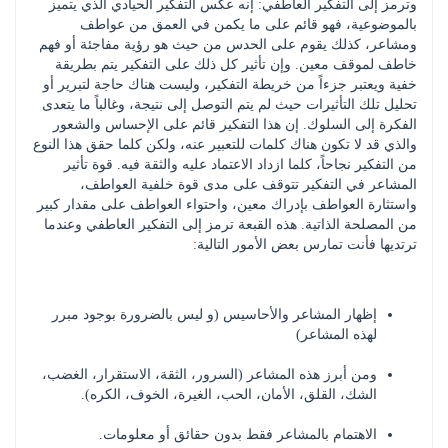
وترمز إلى التفكير العاطفي: إنه عكس التفكير الحيادي الذي يتميز 
بالموضوعية، فهو قائم على ما يكمن في العمق من عواطف 
ومشاعر، كذلك يقوم على الحدس من حيث هو رؤية مفاجئة أو فهم 
خاطف لموقف معين. وإن تأثير كل ذلك على التفكير يتم بطريقة 
خفية ويعتبر جزءاً من خريطة التفكير، وليست هناك حاجة لتبرير أو 
تحليل تلك التأثيرات حيث لم يتم التوصل إلى نتيجة، وغالباً ما يتعدى 
الفكرة إلى السلوك. إن هذا التفكير قائم على الإحساس والشعور 
والذي قد لا تكون هناك كلمات للتعبير عنه، ولكن كلما حقق هذا النوع 
من التفكير نجاحاً، كلما ازداد الاعتماد عليه والثقة فيه. قوة تأثير 
المشاعر في التفكير تتوقف على مدى قوة خلفية العواطف، 
واستثارة العواطف بإدراك معين، واحتواء العواطف على مقدار كبير 
من المصلحة الذاتية. هذه القبعة ترمز إلى التفكير العاطفي وعندما 
ترتديها فأنت تمارس بعض الأمور التالية:
إظهار المشاعر والأحاسيس (و ليس بالضرورة بوجود مبرر 
لهذه المشاعر)
ومن أبرز هذه المشاعر (السرور، الثقة، الاستقرار، الغضب، 
الشك، القلق، الأمان، الحب، الغيرة، الخوف، الكره).
الاهتمام بالمشاعر فقط بدون حقائق أو معلومات.