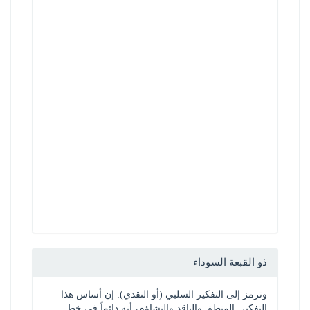
ذو القبعة السوداء
وترمز إلى التفكير السلبي (أو النقدي): إن أساس هذا 
التفكير: المنطق والناقد والتشاؤم، أنه دائماً في خط 