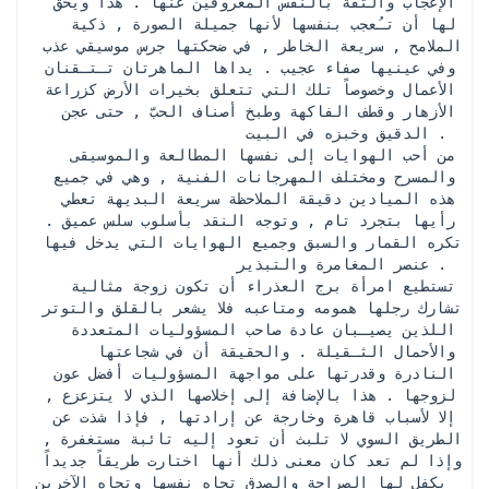
الإعجاب والثقة بالنفس المعروفين عنها . هذا ويحق 
لها أن تـُعجب بنفسها لأنها جميلة الصورة , ذكية 
الملامح , سريعة الخاطر , في ضحكتها جرس موسيقي عذب 
وفي عينيها صفاء عجيب . يداها الماهرتان تـتـقنان 
الأعمال وخصوصاً تلك التي تتعلق بخيرات الأرض كزراعة 
الأزهار وقطف الفاكهة وطبخ أصناف الحبّ , حتى عجن 
الدقيق وخبزه في البيت . 
 من أحب الهوايات إلى نفسها المطالعة والموسيقى 
والمسرح ومختلف المهرجانات الفنية , وهي في جميع 
هذه الميادين دقيقة الملاحظة سريعة البديهة تعطي 
رأيها بتجرد تام , وتوجه النقد بأسلوب سلس عميق . 
تكره القمار والسبق وجميع الهوايات التي يدخل فيها 
عنصر المغامرة والتبذير . 
 تستطيع امرأة برج العذراء أن تكون زوجة مثالية 
تشارك رجلها همومه ومتاعبه فلا يشعر بالقلق والتوتر 
اللذين يصيـبان عادة صاحب المسؤوليات المتعددة 
والأحمال الثـقيلة . والحقيقة أن في شجاعتها 
النادرة وقدرتها على مواجهة المسؤوليات أفضل عون 
لزوجها . هذا بالإضافة إلى إخلاصها الذي لا يتزعزع , 
إلا لأسباب قاهرة وخارجة عن إرادتها , فإذا شذت عن 
الطريق السوي لا تلبث أن تعود إليه تائبة مستغفرة , 
وإذا لم تعد كان معنى ذلك أنها اختارت طريقاً جديداً 
يكفل لها الصراحة والصدق تجاه نفسها وتجاه الآخرين 