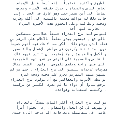
الظروف وأكثرها تعقيداً . إنه أيضاً قليل الأوهام 
تجاه الناس والحياة , يدرك حقيقة الأشياء ويعرف 
تماماً إلى أين يسير حتى وهو غارق في الحب . إلى 
جانب ذلك له مواقف معينة بالنسبة إلى أكله وشربه 
وصحته ونظافته وعلى الخصوص هذه الأخيرة التي لا 
يجاريه فيها أحد . 
 ليس مواليد برج العذراء جميعاً عقلانيين متمسكين 
بالواقع , فبعضهم يبدو مغلفاً بالأحلام على الرغم من 
عقله الذي يرفض ذلك . لكن مما لا شك فيه أنهم جميعاً 
دون استـثـناء يكرهون في سواهم الإهمال والتـقصير 
والكسل والغباوة , ولا يُستبعد أن تـثير فيهم تلك 
النقائص والعصبية على الرغم من عذوبتهم الطبيعية 
التي فيها راحة وبلسم للمرضى , ولهذا السبب هناك 
ممرضات عديدات ينتمين إلى برج العذراء . حتى من لم 
يمتهن منهم التمريض يحرص على صحته وصحة غيره 
بواسطة الأدوية والعقاقير مع أن مولود برج العذراء 
يرفض تناول أي دواء ما لم يعرف الكثير عن تركيبه 
وكيفية استعماله وفوائده .
مواليد برج العذراء أكثر الناس تمسكاً بالعادات 
وأمهرهم في فن الجدل والنقاش . إذا بحثوا أمراً 
غاصوا في تـفاصيله وتعرجاته إلى درجة إثارة جنون 