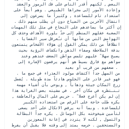
البعض , لكنهم أقدر الناس على فك الرموز والعقد 
وإعادة الأمور إلى مجراها الطبيعي . وهم أيضاً على 
استعداد تام للمساعدة , وكثيراً ما يسرعون إلى 
انتشال الآخرين من الضياع دون أن يطلب منهم ذلك . 
إن أكثر ما يساعدهم على النجاح في مثل تلك المهمات 
الصعبة عقلهم المنظم إلى حدّ بلورة الأهداف وحذف كل 
الهوامش التي من شأنها أن تـُعرقل سير القضايا . 
انطلاقاً من ذلك يمكن القول إن هؤلاء الأشخاص يتمتعون 
بدقة الملاحظة وصفاء الذهن وانكشاف الرؤية بحيث 
يصبح سهلا ً عليهم تلمس مواطن الضعف عندهم وعند 
سواهم مع فارق بسيط هو أنهم يرفضون الإشارة إلى 
ضعفهم من قريب أو بعيد . 
 من السهل جداً اكتشاف مولود العذراء في جمع ما . 
فهو غير قادر على الجلوس هادئاً مدة طويلة . يُفضل 
زرع المكان جيئة وذهاباً , ويوحي بأن أشياء مهمة 
تـنـتظره في مكان آخر . في مشيته بعض الغرابة هذا 
إن لم يكن أعرج فعلا ً . حريص على المال والعاطفة , 
يكره طلب حاجة على الرغم من استعداده الكبير 
للمساعدة . وبما أنه يرفض الاتكال على أحد يسعى 
لتأمين شيخوخته بكل الوسائل . يكره جداً البطالة 
والتسول , لكنه لا يتردد في إعانة المعوزين 
والمستحقين . حرصه يمتد إلى وقته فلا يقبل أن يفرط 