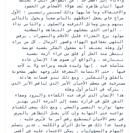
فيها اثنان ظاهرة بُعد هؤلاء الأشخاص عن الحشود 
والاحتـفالات وما شابهها وذلك لسببين رئيسيين : الأول 
مزاج خاص يجعل اختلاطهم بالناس صعباً ويحول بالتالي 
بينهم وبين وسائل الترفيه والسلوى , والثاني نداء 
الواجب الذي يشغلهم عن التـفاهة والسطحية . 
 مولود برج العذراء قليل الأحلام والتصورات , يرفض 
التلهي بفقاقيع الهواء وقصور الرمال . كل من يراه 
أول وهلة يعتـقد أنه مشغول الفكر بقضية عويصة 
تـنتظر منه الحل أو قلق من جراء أزمة نفسية 
تـتـنازعه . والواقع أن هموم هذا الإنسان عادة 
متأصلة فيه . إنها وليدة طبعه ومزاجه ولا يد لأحد 
فيها . حتى الابتسامة المشرقة على وجهه تظهر مشحونة 
بالقلق والتـفكير . ومع ذلك تبدو قسماته هادئة 
مسترخية في معظم الأحيان الأمر الذي يُناقض الأثر الذي 
يتركه في الناس أول وهلة .
 هذا الإنسان الذي عُرفت عنه الكفاءة والبرود وصفاء 
الذهن قلق في قرارة نفسه إلى الدرجة التي يهتـز 
معها توازنه النفسي والصحي , ومع ذلك يسعى للقيام 
بواجبه حتى النهاية وإن كان يقبل التظاهر بالمرض 
في بعض الأحيان ليستطيع رفض أمر ما فـُرض عليه . 
وفيما عدا ذلك هو صادق الرأي والكلمة , جدير بتسلم 
المهام والمسؤوليات , يمكن الاعتماد عليه في أقصى 