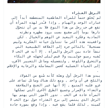
الـرجل العـذراء
 لم يُخلق حتماً للمرأة العاطفية المتعطشة أبداً إلى 
عبارات الوجد والهيام , وإذا قـُدر لهذه المرأة أن 
تقع في حب رجل من هذا النوع فلا بد من أن تتحوّل 
نارها يوماً إلى صقيع بسبب برود مظهره ونظرته 
المادية وفكره البعيد عن الوهم والخيال . لكن 
واقعيته هذه أكثر ما تتناول حياته الفكرية وليس 
مستحيلا ً بالتالي جره إلى العلاقة الطبيعية التي 
تنشأ عادة بين الرجل والمرأة . إلا أنه في الحب لا 
يُشبه رميو جوليـيت ولا قيس ليلى لجهله فن البكاء 
والتحرق واللوعة , ولتفضيله وسائل التعبير الأقرب 
إلى الحياة العملية كحسن المعاملة والرعاية والإخلاص 
. 
 يبدو هذا الرجل أول وهلة كأنه صُنع من الفولاذ 
والثلج في آن واحد , ومع ذلك هناك وسائل تساعد على 
غزو قلبه المنيع , إلا أنها غير الغنج والملاحقة 
والعداء والإصرار وجميع الطرق الأخرى التي تسلكها 
المرأة عادة في الحب . تدور الأمور التي يهتم بها 
الرجل الذي ينتمي إلى برج العذراء حول نوع الحب لا 
كميته , لذلك قلما يقع فيه . وإذا وقع بصورة جادة 