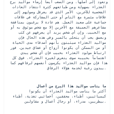
وتعود إلى أصلها. ومن الصعب أيضاً إرضاء مواليد برج 
العذراء بسهولة ومن طبائعهم كثرة انتقاد العادات 
الشخصية للآخرين، الأمر الذي قد يعرقل وصولهم إلى 
علاقات مثمرة مع الناس أو حتى المشاركة في علاقات 
جماعية على صعيد العمل. هم عادة لا يرغبون بمناقشة 
مشاعرهم العميقة مع الآخرين إلا مع شخص موثوق به أو 
مع الحبيب. وإن أي شخص يريد أن يعرفهم عن كثب 
وبعمق يجب أن يتحلى بالصبر وفي هذه الحال فإن 
مواليد العذراء سيثبتون بأنهم أصدقاء مدى الحياة 
أو من الممكن أن يكونوا أزواج أو عشاق جيدين. فور 
ارتباط مولود العذراء بحبيب فإن أي شخص يبدي 
اهتماماً بحبيبه سوف يتعرض لغيرة العذراء. فوق كل 
هذا فإن مواليد العذراء يكرسون أنفسهم لرفاقهم كما 
يبدون رغبة لخدمة هؤلاء الرفاق.
ما يناسب مواليد هذا البرج من أعمال
 أكثر ما يناسب مواليد العذراء أن يكونوا 
كيميائيين، أطباء، محققين، أخصائيي تغذية، أطباء 
بيطريين، مدراء، أو رجال أعمال و مقاولين.