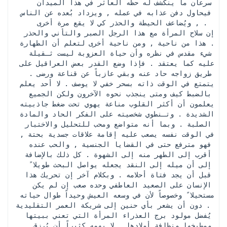
سرعان ما ينكشف له حظه العاثر في هذا الميدان 
فيحاول دفن عذابه في عمله , ويزداد بُعده عن الناس 
, ويُضاعف الحيطة والحذر كي لا يقع مرة أخرى . 
 إن سلاح المرأة مع هذا الرجل الصبر والتأني والحذر 
. هذا من ناحية , ومن ناحية أخرى لتعلم أن الطهارة 
شيء مقدس في نظره وأن حياة العزوبة ليست ثـقيلة 
عليه كما يعتقد . فإذا وضع القدر بعض العراقيل على 
طريق زواجه حاد عنه وبقي عازباً عن قناعة ورضى . 
يتمتع في الوقت ذاته بسحر خفي لا يوصف . لا أحد يعلم 
بالضبط كيف ومتى ينجذب نحوه الآخرون ولكن الجميع 
يعلمون أن أكثر القلوب مناعة يهوي تحت ضغط جاذبيته 
الشديدة . وتـنطوي شخصيته على الفكر الحاد والمادة 
الصلبة . وبما أنه متواضع ومحب للتحليل والاختبار 
في الوقت نفسه يصعب عليه إقامة علاقات جسدية بحتة , 
فهو مترفع حتى في القضايا الجنسية , والحب عنده 
أقرب إلى الطهر منه إلى الشهوة . كل ذلك بالإضافة 
إلى أن ميله إلى النقد يجعله يواصل البحث طويلا ً 
قبل أن يجد فتاة أحلامه . وبكلام آخر إن تحريك هذا 
الإنسان على الصعيد العاطفي وحده صعب إن لم يكن 
مستحيلا ً وخصوصاً لأن في وسعه العيش وحيداً طوال حياته 
دون أن يشعر بأي حنين إلى شريكة العمر التقليدية . 
 يُفضل مولود برج العذراء المرأة التي تعني ببيتها 
ومطبخها ونظافة أولادها . لا يهمه كثيراً أن يُرزق 