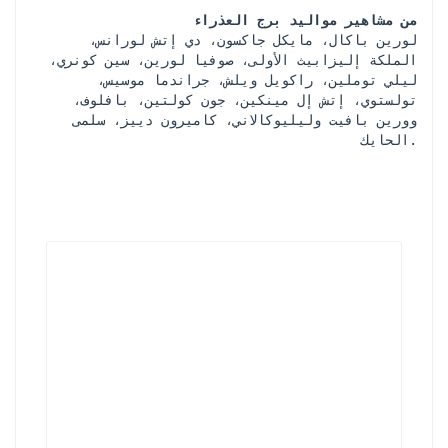
من مشاهير مواليد برج العذراء
 لورين باكال، مايكل جاكسون، دي إتش لورانس، 
الملكة إليزابيث الأولى، صوفيا لورين، سين كونري، 
ليلي توملين، راكويل ويلش، جراندما موسيس، 
تولستوي، إتش إل مينكين، جون كولتين، بافلوف، 
وورين بافيت وليليوكالاني، كاميرون دييز، سلمى 
الحايك.