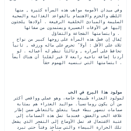
. 
 وفي ميدان الأمومة مواهب هذه المرأة كثيرة , منها 
اللطف والحزم والاهتمام بالقواعد الغذائية والصحية 
السليمة والمبادئ الخلقية الرفيعة . أولادها يلجئون 
إليها في الأوقات العسيرة ويستمدون من صفائها 
وابتسامتها الشجاعة والتفاؤل . 
 يُقال إن فضل هذه المرأة على زوجها كبير من نواح 
ثلاث على الأقل : أولا ً تحرص على ماله ورزقه , ثانياً 
تحافظ على أسراره , وثالثاً تنظم له أعماله . لو 
أردنا إضافة ناحية رابعة لا غير لقلنا أن هناك أيضاً 
ابتسامتها التي تـنسيه الهموم حقاً .
مولود هذا البرج في الحب
 لمولود العذراء طبيعة خاصة، وهو عملي وواقعي أكثر 
من أن يكون رومانسياً. مواليد العذراء هم بمثابة 
صمامات تنصهر ببطء فيما يتعلق بالتعاطي ضمن إطار 
علاقة الحب والعشق، فعندما تصل هذه الصمامات إلى 
عتبة الاشتعال قد تصل الأوضاع إلى التفجر الذي يشعل 
تلك الحرارة البيضاء والتي ستأخذ وقتاً حتى تبرد 