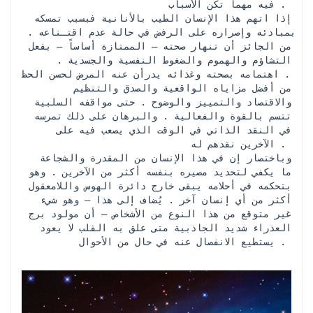
فيه مهما تكن الأسباب . 
 إذا اتهم هذا الإنسان الطيب بالأنانية فبسبب تمسكه 
بمبادئه وإصراره على الرفض في حالة عدم اقتـناعه . 
من الجائز أن تنهار صحته – الممتازة أساساً – بفعل 
التشاؤم والهموم والضغوط النفسية والجسدية . 
اهتمامه بصحته وغذائه يدرأن عنه المرض لحسن الحظ . 
 من أفضل مزاياه الواقعية والصدق والتنظيم 
والاقتصاد والتمييز والوضوح . حتى مواقفه السلبية 
تتسم بالقوة والفعالية . والبرهان على ذلك تمرسه 
في النقد الذاتي في الوقت الذي يصعب فيه على 
الآخرين نقدهم له . 
 وباختصار إن في هذا الإنسان من المقدرة والشجاعة 
ما يكفي لتحديد مصيره بنفسه أكثر من الآخرين . وهو 
بتحكمه في أحلامه يبقى خارج دائرة الهوس واللامعقول 
أكثر من أي إنسان آخر . يُضاف إلى هذا – وهو شيء 
غير متوقع من هذا النوع من الأشخاص – أن مولود برج 
العذراء شديد الجاذبية متى علق به القلب لا يعود 
يستطيع الانفصال عنه في حال من الأحوال . 