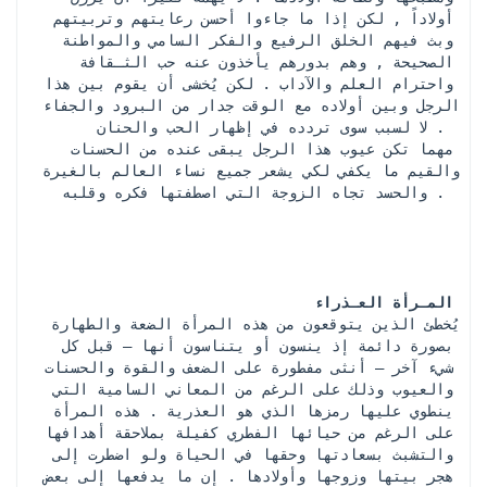
أولاداً , لكن إذا ما جاءوا أحسن رعايتهم وتربيتهم 
وبث فيهم الخلق الرفيع والفكر السامي والمواطنة 
الصحيحة , وهم بدورهم يأخذون عنه حب الثـقافة 
واحترام العلم والآداب . لكن يُخشى أن يقوم بين هذا 
الرجل وبين أولاده مع الوقت جدار من البرود والجفاء 
لا لسبب سوى تردده في إظهار الحب والحنان . 
 مهما تكن عيوب هذا الرجل يبقى عنده من الحسنات 
والقيم ما يكفي لكي يشعر جميع نساء العالم بالغيرة 
والحسد تجاه الزوجة التي اصطفتها فكره وقلبه . 
المـرأة العـذراء
 يُخطئ الذين يتوقعون من هذه المرأة الضعة والطهارة 
بصورة دائمة إذ ينسون أو يتناسون أنها – قبل كل 
شيء آخر – أنثى مفطورة على الضعف والقوة والحسنات 
والعيوب وذلك على الرغم من المعاني السامية التي 
ينطوي عليها رمزها الذي هو العذرية . هذه المرأة 
على الرغم من حيائها الفطري كفيلة بملاحقة أهدافها 
والتشبث بسعادتها وحقها في الحياة ولو اضطرت إلى 
هجر بيتها وزوجها وأولادها . إن ما يدفعها إلى بعض 