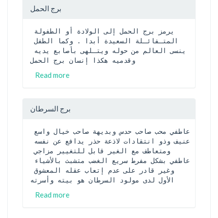
برج الحمل
يرمز برج الحمل إلى الولادة أو الطفولة 
المتـفائـلة السعيدة أبدا . وكما الطفل 
ينسى العالم من حوله ويتـلهى بأصابع يديه 
وقدميه هكذا إنسان برج الحمل
Read more
برج السرطان
عاطفي محب صاحب حدس وبديهة صاحب خيال واسع 
عنيف وذو انتقادات لاذعة حذر يدافع عن نفسه 
ومتعاطف مع الغير قابل للتغيير مزاجي 
عاطفي بشكل مفرط سريع الغضب متشبث بالأشياء 
وغير قادر على عدم إتعاب عقله المعشوق 
الأول لدى مولود السرطان هو بيته وأسرته
Read more