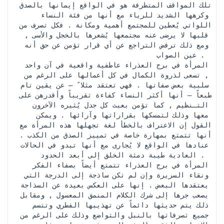
تلك المواقف المتطرفة هو في الواقع إيمانها بالصدق 
وكرهها الشديد للرياء مع أنها من فئة النساء 
اللواتي يُعطين للمجتمع أهمية ومكانة . فكل تصرف من 
قلبها لا يرضى عنه مجتمعها يُشعرها بالخجل والأسى , 
ومع ذلك ترفض التراجع عن أي قرار تؤمن عن حق أنه 
عين الصواب . 
 المرأة في برج العذراء عاطفية واقعية في آن واحد 
, تسعى لذروة الكمال في كل أعمالها على الرغم من 
سلبية بعض صفاتها . فهي تعتقد مثلا ً – عن يقين تام 
طبعاً – أنها أكثر النساء كفاءة تقريباً وأقدرهن على 
التـنظيم , كما تؤمن بعبث كل جدل يُثيره الآخرون 
معها وذلك لتمسكها بقراراتها وآرائها . ويمكن 
القول إن الاعتراف بالخطأ لغة تجهلها هذه المرأة مع 
أنها تتمتع بمهارة خاصة في تمييز الصدق من الكذب . 
عنادها في الواقع لا يُجارى مع أنها تبدو في الحالات 
العادية طيبة دمثة الخلق إلى أبعد الحدود . 
 المرأة في برج العذراء تتمتع أيضاً بصفاء الفكر 
ونقاء السريرة وإن لم تكن ساذجة إلى الدرجة التي 
يعتقدها البعض . إنها على العكس بعيدة عن السذاجة 
يصعب جرها إلى شرك الكلام المنمق المعسول , ومقابل 
ذلك يتم حديثها دائماً عن تهذيبها الفطري وتتسم 
جميع تصرفاتها بالنبل والتواضع وذلك على الرغم من 