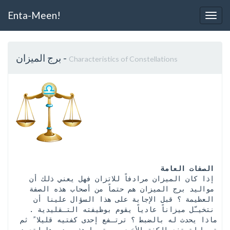
Enta-Meen!
Togg
Navig
-
برج الميزان
Characteristics of Constellations
الصفات العامة
 إذا كان الميزان مرادفاً للاتزان فهل يعني ذلك أن 
مواليد برج الميزان هم حتماً من أصحاب هذه الصفة 
العظيمة ؟ قبل الإجابة على هذا السؤال علينا أن 
نتخيـّل ميزاناً عادياً يقوم بوظيفته التـقليدية . 
ماذا يحدث له بالضبط ؟ ترتـفع إحدى كفتيه قليلا ً ثم 
تهبط لترتفع الكفة الأخرى , وتهبط هذه بدورها لتعود 