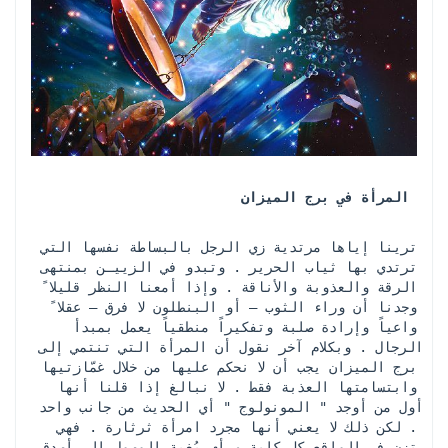
المرأة في برج الميزان 
ترينا إياها مرتدية زي الرجل بالبساطة نفسها التي 
ترتدي بها ثياب الحرير . وتبدو في الزييـن بمنتهى 
الرقة والعذوبة والأناقة . وإذا أمعنا النظر قليلا ً 
وجدنا أن وراء الثوب – أو البنطلون لا فرق – عقلا ً 
واعياً وإرادة صلبة وتفكيراً منطقياً يعمل بمبدأ 
الرجال . وبكلام آخر نقول أن المرأة التي تنتمي إلى 
برج الميزان يجب أن لا نحكم عليها من خلال غمّازتيها 
وابتسامتها العذبة فقط . لا نبالغ إذا قلنا أنها 
أول من أوجد " المونولوج " أي الحديث من جانب واحد 
. لكن ذلك لا يعني أنها مجرد امرأة ثرثارة . فهي 
تزن في الواقع كل كلمة ورأي بُغية الوصول إلى أصدق 