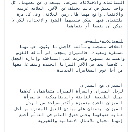
التناقضات والاختلافات بسرعة، يبتعدان عن بعضهما، كل 
واحد يعيش في عالم يختلف عن الآخر. العلاقة غريبة 
والانفصال واقع مهما طال زمن العلاقة، وفى كل مرة 
يلتقيان فيها يسكن قلبيهما الشوق والانجذاب، لكن لا 
يمكن أن يتفقا أو يتفاهما
الميزان مع القوس
 العلاقة منسجمة ومتآلفة كأجمل ما يكون، حياتهما 
مستقرة وسعيدة. فالميزان ينجذب إلى أناقة القوس 
واهتمامه بمظهره وقدرته على المناقشة وإثارة الجدل 
. كلاهما يجد في الآخر المزايا الجيدة ويتفاعل معها 
من أجل خوض المغامرات الجديدة
الميزان مع الميزان
 لرجل الميزان والمرأة الميزان متفاهمان، كلاهما 
يملك الطبيعة الثابتة والديناميكية، فالمرأة 
الميزان ناقدة متميزة وأكثر صراحة من الرجل 
الميزان. يتفقان على مبادئ العمل المشترَك من أجل 
حماية حقوقهما وحتى حقوق الناس في العالَم أجمع. 
إنهما محبان للأعمال الإنسانية والخيرية