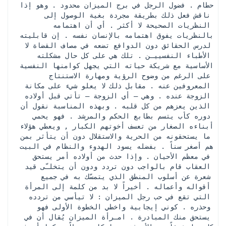
حطام . فضول الرجل في برج الميزان محدود . وهو إذا 
ناقش فعل ذلك بطريقة مجردة بغية الوصول إلى 
النظريات الصحيحة لا أكثر . أي أن اهتمامه 
بالنظريات يفوق اهتمامه بالإنسان نفسه . إن قابليته 
لدرس الحقائق دون الدوافع تضعه في مصاف القضاة لا 
الأطباء النفسييـن . تلك هي على كل حال مشكلته 
الأساسية مع شريكة حياته التي يجهل كوامنها النفسية 
على الرغم من وضوح الرؤية ومهارة الاستنتاج 
المعروفين عنه . مقابل ذلك لا يعلو شيء على مكانة 
الزوجة عنده . وهي – أي الزوجة – تأتي قبل أولاده 
الذين يعزهم من كل قلبه . وبهذه المناسبة نقول أن 
دوره كأب يتسم بطابع الحكم والمرشد . فهو يحمي 
أبناءه الصغار من تعسف أخوتهم الكبار , ويعطي هؤلاء 
ما يستحقونه من الحرية والاستقلال دون أن يتأثر بمن 
هم أصغر سناً . بفضله يسود الهدوء والنظام في البيت 
في معظم الأحيان . وإذا حدث من أولاده أمر يستحق 
العقاب قام بالواجب دون تردد ودون أن يتخلـّى قيد 
شعرة عن أسلوب المنطق الذي يتمسّك به في جميع 
أقواله وأعماله . أخيراً لا بد من كلمة إلى المرأة 
التي تقع في حب رجل الميزان : لا تيأسي من تردده 
وحذره . كوني إيجابية واخطي الخطوة الأولى فهو 
يستحق منك المبادرة . امـرأة الميزان يُقال أن في 