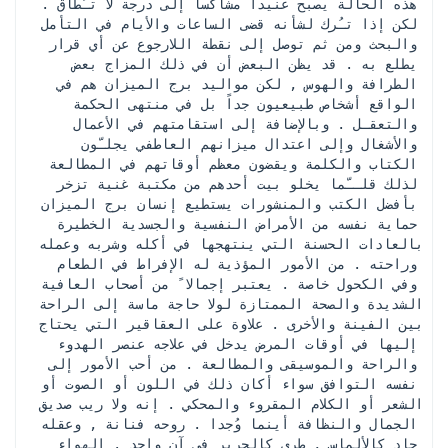
هذه الحالة يصبح عنيداً مشاكساً إلى درجة لا تـُطاق . 
لكن إذا تـُرك لشأنه قضى الساعات والأيام في التأمل 
والبحث ومن ثم توصل إلى نقطة اللارجوع عن أي قرار 
يطلع به . قد يظن البعض أن في ذلك المزاج بعض 
الطرافة والهوس , لكن مواليد برج الميزان هم في 
الواقع أشخاص طبيعيون جداً بل في منتهى الحكمة 
والتعقـل . وبالإضافة إلى استقامتهم في الأعمال 
والأشغال وإلى اعتدال ميزانهم العاطفي يجلـّون 
الكتاب والكلمة ويقضون معظم أوقاتهم في المطالعة 
لذلك قلــّما يخلو بيت أحدهم من مكتبة غنية تزخر 
بأفضل الكتب والمنشورات يستطيع إنسان برج الميزان 
حماية نفسه من الأمراض النفسية والجسدية الخطيرة 
بالعادات الحسنة التي ينتهجها في أكله وشربه وعمله 
وراحته . من الأمور المؤذية له الإفراط في الطعام 
وفي الكحول خاصة . يعتبر إجمالا ً من أصحاب العافية 
الشديدة والصحة الممتازة لولا حاجة ماسة إلى الراحة 
بين الفينة والأخرى . علاوة على العقاقير التي يحتاج 
إليها في أوقات المرض يدخل في علاجه عنصر الهدوء 
والراحة والموسيقى والمطالعة . من أحب الأمور إلى 
نفسه التوافق سواء أكان ذلك في اللون أو الصوت أو 
الشعر أو الكلام المقروء والمحكي . إنه ولا ريب صديق 
الجمال والنظافة أينما وُجدا . روحه فنانة , وعقله 
حاد كالألماس , طري كالحرير في آن واحد . الهواء 