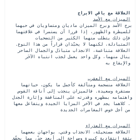
العلاقة مع باقي الابراج
الميزان مع الأسد
 برج الأسد وبرج الميزان ماديان ومتساويان في حبهما 
للسيطرة والظهور، إذا قررا أن يستمرا في علاقتهما 
فإن ذلك يتطلب منهما الكثير من التضحيات 
المتبادلة، لكنهما لا يحبّذان قراراً من هذا النوع. 
العلاقة متناغمة، الانجذاب متبادَل والجمال الساحر 
ينال منهما، وكل واحد يعمل لجذب انتباه الآخَر 
والإيقاع به
الميزان مع العقرب
 العلاقة منسجمة ومتآلفة كأجمل ما يكون، حياتهما 
مستقرة وسعيدة. فالميزان ينجذب إلى أناقة القوس 
واهتمامه بمظهره وقدرته على المناقشة وإثارة الجدل 
. كلاهما يجد في الآخر المزايا الجيدة ويتفاعل معها 
من أجل خوض المغامرات الجديدة
الميزان مع العذراء
 العلاقة مستحيلة، الانجذاب وقتي، يواجهان بعضهما 
بثقة انتقادية كبيرة وصراحة إلى أبعد حدّ، مما يحقّق 