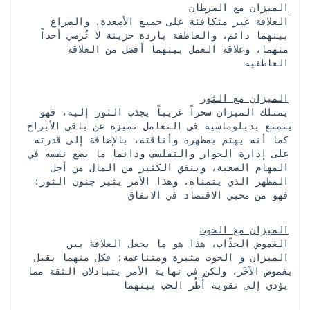
الميزان مع السرطان
 العلاقة غير متكافئة على جميع الأصعدة، والصراع 
بينهما دائم، والعاطفة باردة حزينة لا تُرضي أحداً 
منهما، وعلاقة العمل بينهما أفضل من العلاقة 
العاطفية
الميزان مع الثور
 يمتلك الميزان سحراً غريباً يجذب الثور إليه، فهو 
يتمتع بدبلوماسية في التعامل تميزه عن باقي الأبراج 
كما أنه يهتم بمظهره وأناقته، بالإضافة إلى قدرته 
على إدارة الحوار والتفلسف ودائما ما يضع نفسه في 
المهام الصعبة، وينفق الكثير من المال من أجل 
المظهر الذي يتمناه، وهذا الأمر يثير جنون الثور؛ 
فهو من محبي الاقتصاد في الانفاق
الميزان مع الحوت
 الغموض الجذّاب، هذا هو ما يجعل العلاقة بين 
الميزان و الحوت مثيرة ومتناغمة؛ فكل منهما يقبل 
بغموض الآخَر، ولكن في نهاية الأمر يتبادلان الثقة مما 
يؤدي إلى تقوية أُطُر الحب بينهما