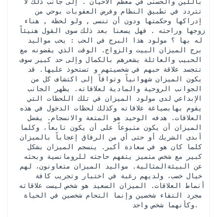
باللين والحُسنى في معظم الأحيان . إلى جانب ذلك لا 
تتردد في تطبيق النظام وفرض العقوبات بوحي من 
إدراكها وحكمتها ودون أن تنسى , ولو لحظة , هناء 
زوجها وراحته . فهل يسعنا بعد ذلك سوى القول هنيئاً 
له بها ؟ مولود هذا البرج في الحب : يحب مواليد 
برج الميزان البيت والزواج. الوقت الذي يقضونه مع 
الحبيب والعائلة يشعرهم بالكمال وإلى حد كبير سوف 
تتجسد علاقة حبهم في شخصيتهم و تستحوذ عليها. قد 
يكون الميزان شهوانياً وتواقاً إلى اكتشاف كل من 
الجوانب الروحية والمادية لعلاقاته. يظهر الجانب 
الإبداعي لدى مولود الميزان في تلك اللحظات التي 
يقوم بهابصياغة علاقاته وكذلك لحظات الدخول في هذه 
العلاقات. هدفه الوحيد هو المتعة والانسجام. يفضل 
الميزان أن يكون متبوعاً على أن يكون تابعاً، وكلما 
أبدى الشريك أو حتى أي من الرفاق إعجاباً بالميزان 
كلما كان هو في سعادة أكبر. ينسجم الميزان بشكل 
كبير مع شخص متميز يتفهم حاجته للرومانسية وبحثه 
عن البيئةالمثالية. مواليد الميزان متعاونون، لهم 
خيال خصب، ولديهم رغبة في اختبار وتجريب كافة 
أنماط العلاقات. الميزان السعيد هو شخص ليست علاقاته 
مجرد التقاء شخصين وإنما التحام شخصين في الحياة 
وكأنهما شخص واحد. 