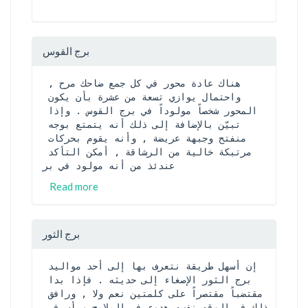
برج القوس
هناك عادة محور في كل جمع ضاحك مرح , 
واحتمال يوازي تسعة من عشرة بأن يكون 
المحور شخصاً مولوداً في برج القوس . وإذا 
تبيّن بالإضافة إلى ذلك أنه يتمتع بوجه 
منفتح وجبهة عريضة , وأنه يقوم بحركات 
مرتبكة خالية من الرشاقة , أمكن التأكد 
عندئذ من أنه مولود في بر
Read more
برج الثور
إن أسهل طريقة نتعرف بها إلى أحد مواليد 
برج الثور الإصغاء إلى حديثه . فإذا بدا 
مقتضباً مقتصراً على كلمتين نعم ولا , ورافق 
ذلك في الوقت نفسه هدوء في الملامح وبأس في 