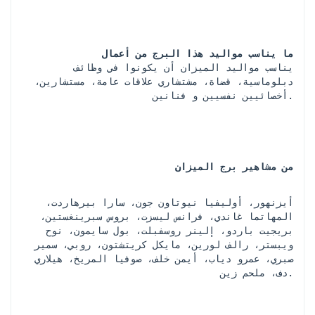
ما يناسب مواليد هذا البرج من أعمال
 يناسب مواليد الميزان أن يكونوا في وظائف 
دبلوماسية، قضاة، مشتشاري علاقات عامة، مستشارين، 
أخصائيين نفسيين و فنانين.
من مشاهير برج الميزان
أيزنهور، أوليفيا نيوتاون جون، سارا بيرهاردت، 
المهاتما غاندي، فرانس ليسزت، بروس سبرينغستين، 
بريجيت باردو، إلينر روسفبلت، بول سايمون، نوح 
ويبستر، رالف لورين، مايكل كريتشتون، روبي، سمير 
صبري، عمرو دياب، أيمن خلف، صوفيا المريخ، هيلاري 
دف، ملحم زين.