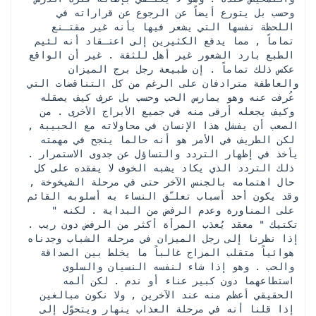
وحسب بل يتورع أيضاً عن الرجوع عن قراراته في 
اللحظة نفسها التي يشعر فيها بأنه غير مقتـنع 
تماماً , مما يدفع الكثيرين إلى اعتـقاد أنه لئيم 
الطبع بارد الشعور غير أهل للثقة . غير أن الواقع 
عكس ذلك تماماً . إن طبيعة رجل برج الميزان 
والعاطفة مترادفان على الرغم من كل التناقضات التي 
عُرفت عنه وهو يمارس الحب وحسب بل عرف كيف يصقله 
وكيف يجعله أرقى منه في جميع الأبراج الأخرى . من 
الصعب أن يفشل هذا الإنسان في محاولاته مع الحبيبة , 
لكن الطريف في الأمر هو أنه حالما ينجح في مهمته 
يأخذ في إظهار التردد والتساؤل عن جدوى الاستمرار . 
ذلك التردد الذي يكاد يشبه الخوف لا يفقده على كل 
حال اهتمامه بالجنس الآخر حتى في مرحلة الشيخوخة , 
وقد يكون أحد أسباب تعلـّق النساء به أسلوبه القائم 
على المناورة وعدم الرفض من البداية . لكنه " 
تكتيك " معقد يُعذب المرأة أكثر من الرفض دون ريب . 
إذا نظرنا إلى رجل الميزان في مرحلة الشباب وجدناه 
هوائياً متقلب المزاج غالباً ما يخلط بين الصداقة 
والحب . وهو إذا شاء لنفسه النسيان والسلوى 
استطاعهما دون كبير عناء أو ندم . لكن ألمه 
الحقيقي أعظم منه عند الآخرين , ولا نكون مبالغين 
إذا قلنا أنه في مرحلة العذاب ينهار ويتحوّل إلى 