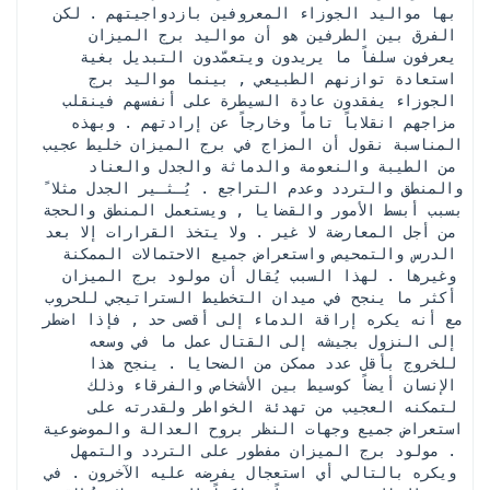
بها مواليد الجوزاء المعروفين بازدواجيتهم . لكن 
الفرق بين الطرفين هو أن مواليد برج الميزان 
يعرفون سلفاً ما يريدون ويتعمّدون التبديل بغية 
استعادة توازنهم الطبيعي , بينما مواليد برج 
الجوزاء يفقدون عادة السيطرة على أنفسهم فينقلب 
مزاجهم انقلاباً تاماً وخارجاً عن إرادتهم . وبهذه 
المناسبة نقول أن المزاج في برج الميزان خليط عجيب 
من الطيبة والنعومة والدماثة والجدل والعناد 
والمنطق والتردد وعدم التراجع . يُـثـير الجدل مثلا ً 
بسبب أبسط الأمور والقضايا , ويستعمل المنطق والحجة 
من أجل المعارضة لا غير . ولا يتخذ القرارات إلا بعد 
الدرس والتمحيص واستعراض جميع الاحتمالات الممكنة 
وغيرها . لهذا السبب يُقال أن مولود برج الميزان 
أكثر ما ينجح في ميدان التخطيط الستراتيجي للحروب 
مع أنه يكره إراقة الدماء إلى أقصى حد , فإذا اضطر 
إلى النزول بجيشه إلى القتال عمل ما في وسعه 
للخروج بأقل عدد ممكن من الضحايا . ينجح هذا 
الإنسان أيضاً كوسيط بين الأشخاص والفرقاء وذلك 
لتمكنه العجيب من تهدئة الخواطر ولقدرته على 
استعراض جميع وجهات النظر بروح العدالة والموضوعية 
. مولود برج الميزان مفطور على التردد والتمهل 
ويكره بالتالي أي استعجال يفرضه عليه الآخرون . في 