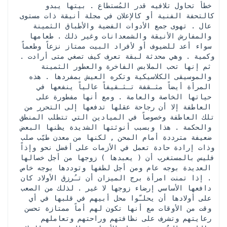
خطأ تحاول تلافيه قدر المُستطاع . بيتها يبدو 
كالتحفة الفنية أو كالإعلان في مجلة أنيقة ذات مستوى 
عال . تهوى جمع الأدوات الفضية والأطباق الثمينة 
والمفارش الأنيقة والشمعدانات وغير ذلك . طعامها 
سواء أعد للضيوف أو لأفراد البيت ممتاز نزعاً وطعماً 
وكمية . وهي محدثة لبقة تعرف كيف تصغي متى أرادت . 
ثم إنها تحب الملابس الفاخرة والعطور الثمينة 
والموسيقى الكلاسيكية وتكره العيش بمفردها . هذه 
المرأة أيضاً مثـقفة تـثـقيفاً عالياً ينفعها في 
حياتها الخاصة والعامة . ومع أنها مفطورة على 
العاطفة إلا أن رجاحة عقلها تدفعها إلى التحرر من 
تلك العاطفة وخصوصاً في الميادين التي تتطلب المنطق 
والحكمة . هذا وبسبب أنوثتها الشديدة يظنها البعض 
ضعيفة مترددة أمام المحن , لكنها من معدن طيّب صلب 
وذات إرادة حادة تعمل في الأزمات على أفضل نحو وإذاً 
فليس بالمستغرب أن ( يعبدها ) زوجها من أجل خصالها 
العديدة بوجه عام ومن أجل لطفها وتوددها بوجه خاص 
. إذا تمنت امرأة برج الميزان أن تـُرزق الأولاد كان 
دافعها الأساسي إرضاء زوجها لا غير . لذلك من الصعب 
على أولادها أن يحلـّوا محل أبيهم في قلبها في أي 
وقت من الأوقات مع أنها تكون لهم أماً ممتازة تحسن 
رعايتهم وتشرف على نظافتهم وراحتهم وتعاملهم 