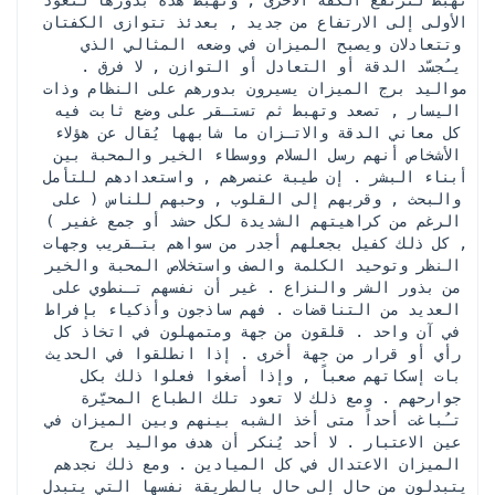
الأولى إلى الارتفاع من جديد , بعدئذ تتوازى الكفتان 
وتتعادلان ويصبح الميزان في وضعه المثالي الذي 
يـُجسّد الدقة أو التعادل أو التوازن , لا فرق . 
مواليد برج الميزان يسيرون بدورهم على النظام وذات 
اليسار , تصعد وتهبط ثم تستـقر على وضع ثابت فيه 
كل معاني الدقة والاتـزان ما شابهها يُقال عن هؤلاء 
الأشخاص أنهم رسل السلام ووسطاء الخير والمحبة بين 
أبناء البشر . إن طيبة عنصرهم , واستعدادهم للتأمل 
والبحث , وقربهم إلى القلوب , وحبهم للناس ( على 
الرغم من كراهيتهم الشديدة لكل حشد أو جمع غفير ) 
, كل ذلك كفيل بجعلهم أجدر من سواهم بتـقريب وجهات 
النظر وتوحيد الكلمة والصف واستخلاص المحبة والخير 
من بذور الشر والنزاع . غير أن نفسهم تـنطوي على 
العديد من التناقضات . فهم ساذجون وأذكياء بإفراط 
في آن واحد ‍‍‍‍. قلقون من جهة ومتمهلون في اتخاذ كل 
رأي أو قرار من جهة أخرى . إذا انطلقوا في الحديث 
بات إسكاتهم صعباً , وإذا أصغوا فعلوا ذلك بكل 
جوارحهم . ومع ذلك لا تعود تلك الطباع المحيّرة 
تـُباغت أحداً متى أخذ الشبه بينهم وبين الميزان في 
عين الاعتبار . لا أحد يُنكر أن هدف مواليد برج 
الميزان الاعتدال في كل الميادين . ومع ذلك نجدهم 
يتبدلون من حال إلى حال بالطريقة نفسها التي يتبدل 