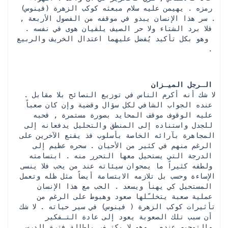
رمزه . يهيمن عليه سلام مبعثه كوكب الزهرة (فينوس) 
. سر هذا الإنسان يبدو في موقفه من الفصول الأربعة , 
فلا برد الشتاء ولا حر الصيف يلقيان هوى في نفسه . 
وهو بكل تأكيد يُفضل عليهما اعتدال الخريف والربيع 
.
الـرجل الميـزان
 لا شك أنه أكرم الناس في توزيع النصائح بلا مقابل . 
عنده الجواب الشافي لكل سؤال وقضية وإن كان صعباً 
عليه الوقوف موقف المحايد بصورة مستمرة , فحبه 
للجدل واستناده إلى المنطق والتحليل يدفعانه إلى 
المجاهرة بآرائه الخاصة بأسلوب فذ يقنع الآخرين على 
الرغم منهم في كثير من الأحيان . سحره عظيم إلى 
الدرجة التي يستحيل معها التحرر منه . ابتسامته 
ولطفه كثيراً ما يمحوان سيئاته عند من يحب فلا ينسى 
الإساءة وحسب بل تلازمه الابتسامة أيضاً مثل ظله وتعمل 
المستحيل كي يهنأ ويسعد . الحب مع هذا الإنسان 
عملية صعبة يتخلـّلها صعود وهبوط على الرغم من 
تأثيرات كوكب الزهرة ( فينوس) في سير حياته . لا شك 
أن سبب تلك الصعوبة يعود إلى عادة التـفكير 
والتمحيص عنده . وهو لا يكتـفي بإطالة فترة الدرس 