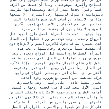
النتائج وأكثرها موضوعية . وبما أن عندها من الرقة 
قسطاً وفيراً نجدها تصدر آراءها ومعتـقداتها بطريقة 
دبلوماسية لا تتوفر لزميلها رجل الميزان . لا يمنعها 
هذا من الابتعاد عن أساس المواضيع والقضايا التي 
تعالجها في بعض الأحيان , الأمر الذي يُسبب للآخرين 
الضيق والانزعاج دون أن يفقدها شيئاً من سحرها 
وجاذبيتها . تحب هذه المرأة العمل خارج البيت قبل 
الزواج وبعده , وهي تهدف من وراء عملها إلى المال 
الذي تعتبره بطاقة دخول للآخرين الضيق والانزعاج دون 
أن يفقدها شيئاً من سحرها وجاذبيتها . تحب هذه 
المرأة العمل خارج البيت قبل الزواج وبعده , وهي 
تهدف من وراء عملها إلى المال الذي تعتبره بطاقة 
دخول إلى عالم الجمال والذوق الرفيع . وإذا فكـّرت 
في المال أيضاً فمن أجل زوجها الذي تعزه وتحترمه 
أكثر من أي انسان آخر . ويعتبر الزواج في رأيها 
شركة مساهمة بين اثنين مع ضرورة وجود أحدهما – 
تختار نفسها عادة – على رأسها . وهي باختيارها 
الدور الأول تسعى قبل كل شيء لخدمة زوجها , فتمهد 
أمامه الطريق وتدرس جميع الإمكانات والسُبُل التي من 
شأنها أن توصله إلى حيث يبغي . كل ذلك دون تذمّر من 
ناحيتها , أو شعور بالحرج من ناحيته . المشاركة 
على كل حال في طبعها , والانفراد بالرأي أو العمل 