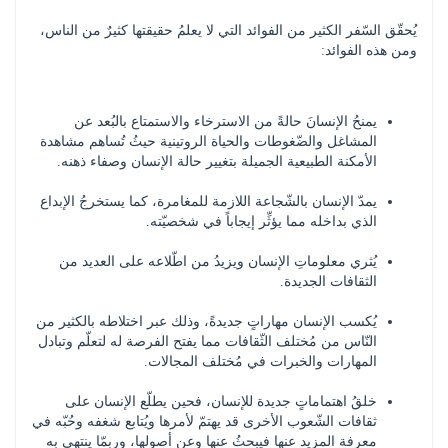
يُحقّق السّفر الكثير من الفوائد التي لا يعلمُ حقيقتها كثيرٌ من الناس، 
ومن هذه الفوائد:
يمنحُ الإنسانَ حالةً من الاسترخاء والاستمتاع بالبُعد عن 
المشاغل والضّغوطات والحياة الروتينية حيثُ تُساهم مشاهدة 
الأمكنة الطبيعية الجميلة بتغيير حالة الإنسان وصفاء ذهنه.
يمدّ الإنسان بالشّجاعة اللازمة للمغامرة، كما يستخرجُ الإبداع 
الذي بداخله مما يؤثِّر إيجاباً في شخصيّته.
يُثري معلوماتِ الإنسان ويزيدُ من اطّلاعه على العديد من 
الثقافات الجديدة.
يُكسب الإنسان مهاراتٍ جديدةً، وذلك عبر اختلاطه بالكثير من 
النّاس من مُختلف الثّقافات مما يفتح الفرصة له لتعلّم وتبادل 
المهارات والخبرات في مُختلف المجالات.
خلقُ اهتماماتٍ جديدة للإنسان، فحين يطلّع الإنسان على 
ثقافات الشّعوب الأخرى قد يهتمّ لأمرها ويُتابع شغفه وحُبّه في 
معرفة المزيد عنها فيبحثُ عنها وعن أصولها، وربمّا ينتهي به 