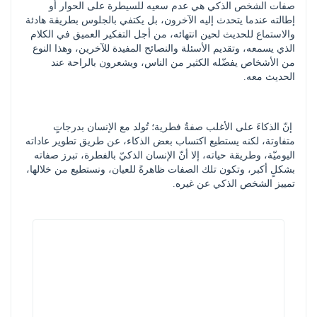
صفات الشخص الذكي هي عدم سعيه للسيطرة على الحوار أو 
إطالته عندما يتحدث إليه الآخرون، بل يكتفي بالجلوس بطريقة هادئة 
والاستماع للحديث لحين انتهائه، من أجل التفكير العميق في الكلام 
الذي يسمعه، وتقديم الأسئلة والنصائح المفيدة للآخرين، وهذا النوع 
من الأشخاص يفضّله الكثير من الناس، ويشعرون بالراحة عند 
الحديث معه.
 إنّ الذكاءَ على الأغلب صفةٌ فطرية؛ تُولد مع الإنسان بدرجاتٍ 
متفاوتة، لكنه يستطيع اكتساب بعض الذكاء، عن طريق تطوير عاداته 
اليوميّة، وطريقة حياته، إلا أنّ الإنسان الذكيّ بالفطرة، تبرز صفاته 
بشكلٍ أكبر، وتكون تلك الصفات ظاهرةً للعيان، ونستطيع من خلالها، 
تمييز الشخص الذكي عن غيره.