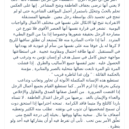
لا يعني أنها ترضى بجفاف العاطفة وشح المشاعر . إنها على العكس 
تحلم بالحبّ وتتخيّل باستمرار أجمل المواقف الشاعرية حتى لو لم 
تنجح في تجسيد ذلك بواسطة رجل معين . طبيعتها المستـقلة 
الانفرادية تتيح لها الاتكال على نفسها في مختلف الأعمال والواجبات 
اليومية . تشعر في قرارة نفسها أنها العنصر الأقوى فلا تتورع عن 
مصارحة الرجل بحقيقة شعورها وخصوصا إذا بدا من النوع البطيء 
المتردد . أما إذا جاءت المبادرة منه فلا يُستبعد أن تطلق ساقيها للريح 
لا كرها له بل خوفا منه على نفسها من سأم أو عبودية قد يهددانها 
في المستقبل . لديها طاقة احتمال ومقاومة عجيبة . في استطاعتها 
مواجهة جيش كامل في سبيل هدف أو إنسان تؤمن به وترغب في 
الحصول عليه . تجيز لنفسها جميع الأساليب والطرق . إذا فشلت 
المرة تلو المرة تابعت نضالها متحلية بالصبر والمثابرة , مؤمنة 
بالحكمة القائلة : " وإن غدا لناظره قريب " . 
 تستطيع هذه الإنسانة المكتملة الأنوثة أن تحاور وتعاتب وتداعب 
وتبكي بحرقة إذا لزم الأمر , كما تستطيع القيام بجميع أعمال الرجل 
إذا اقتضت الضرورة . من أفضل صفاتها الصدق والتفاؤل والإخلاص 
والعداء والإيمان بالغد . يرضيها من الرجل اعتدال العاطفة . لا تتمناه 
باردا كالثلج ولا متيما فاقد الكرامة . تمنحه احترامها إذا استحق دوت 
أن تسمح لشخصيتها أن تذوب في بوتقته . تطلب منه الكثير وتعطيه 
أضعاف ما تنال . سخية بمالها ووقتها , بخيلة إلى درجة الشح متى 
تعلّق الأمر بمن تحب . تأبى أن تفرط فيه أو أن يشاركها فيه أحد ولو 
بنظرة . 