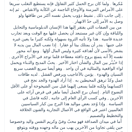
مُكرها . ولما كان برج الحمل كثير التفاؤل فإنه يستطيع التغلب سريعا 
على الأمراض المزمنة والأوجاع الناجمة عن الكآبة والانقباض . ثم إنه 
, إلى جانب ذلك , نشيط دؤوب يحمل نفسه أكثر من طاقتها ولو 
وصل به الأمر إلى حدّ الانهيار .
 من بين الصفات التي يفتقر إليها هذا الإنسان الدبلوماسية والتحايل 
واللباقة وإن كان غير مستبعد أن يحصل عليها مع الوقت وبعد تجارب 
عديدة قاسية . هذا ولا تأتيه الثروة بسهولة ولكنه كثيرا ما يعين غيره 
على جنيها . يندر أن يمتلك بيتا أو عقارا . إذا نضب المال بين يديه لا 
يشعر بالأسى لأن أهدافه كثيرة وليس المال أوّلها . ومع أنه محور 
نفسه إلاّ أنه يتمتع بروح دافئة معطاءة قلما توجد في الأبراج الأخرى . 
إذا خـُيـّر بين المال والشأن اختار الأخير . يحبّ المديح والثـناء ويحمل 
لواء الواقعية والمثالية في آن واحد . وهو أيضا سريع الغضب سريع 
النسيان والهدوء . يؤمن بالأعاجيب ويرفض الفشل . لديه طاقات 
عمل وكدّ ترهق المحيطين به . إذا أراد الهدوء والجد نجح في 
اكتسابهما ولكنه قلما يسعى إليهما قبل سن الشيخوخة أو على الأقل 
النضوج التام . إنسان برج الحمل أيضا ماهر في فرض آرائه على 
الآخرين , وفي كسب الرأي العام إلى جانبه , لكنه فاشل في 
السياسة . وإذا وُجد بعض مواليد هذا البرج بين كبار السياسيين 
العالميين اعتبر في الواقع في الأعمال التجارية والفنون الخلاقة 
والتخطيط والتصميم . 
 أما في ميدان الصداقة فهو محبّ وفيّ وكريم النفس واليد وخصوصا 
حين يلقى تجاوبا من الآخرين يهب من ماله وجهده ووقته ويتوقع 