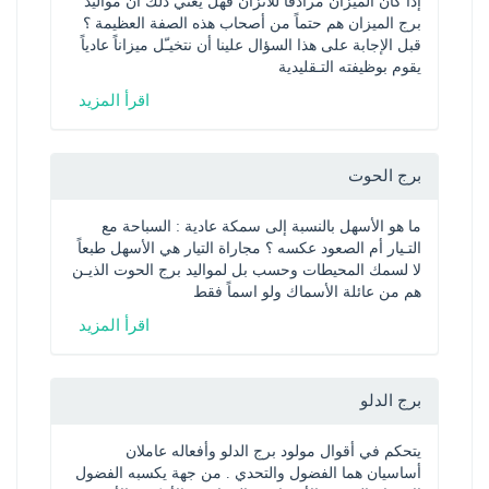
إذا كان الميزان مرادفاً للاتزان فهل يعني ذلك أن مواليد 
برج الميزان هم حتماً من أصحاب هذه الصفة العظيمة ؟ 
قبل الإجابة على هذا السؤال علينا أن نتخيـّل ميزاناً عادياً 
يقوم بوظيفته التـقليدية
اقرأ المزيد
برج الحوت
ما هو الأسهل بالنسبة إلى سمكة عادية : السباحة مع 
التـيار أم الصعود عكسه ؟ مجاراة التيار هي الأسهل طبعاً 
لا لسمك المحيطات وحسب بل لمواليد برج الحوت الذيـن 
هم من عائلة الأسماك ولو اسماً فقط
اقرأ المزيد
برج الدلو
يتحكم في أقوال مولود برج الدلو وأفعاله عاملان 
أساسيان هما الفضول والتحدي . من جهة يكسبه الفضول 