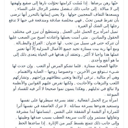
 حبّها رهن برضاها . إذا مُسّت كرامتها تحوّلت نارها إلى صقيع ولهفتها 
إلى لا مبالاة . إلى جانب ذلك تــفضل معشر الرجال على النساء , 
ويسعدها التفاف المعجبين حولها . ولا يعني إيمانها بالتحرر أنها ترضى 
بأن تفرط فيمن تحبّ , فهي مخلصة صادقة ومندفعة في حبها لا تدفع 
رجلها إلى الشك أو الغيرة . 
 تميل امرأة برج الحمل على العمل , وتستطيع أن تبرز في مختلف 
الحقول والميادين . متى آمنت بعملها واعتادته أصبح من الصعب عليها 
أن تتركه حتى في سبيل من تحب . لها عدوان : الفراغ والبطــالة . 
ومع أنها ربة بيت ممتازة تجيد جميع الأعمال المنزلية إلاّ أنها تعتبر 
عملها هذا واجبا لا أكثر , وتعتقد أن هدفها في الحياة يتعدى ذلك إلى 
ما هو أنفع وأجدى . 
 حالتها الصحية ممتازة . قلما تشكو المرض أو التعب . وإن حدث لها 
شـيء تــتوقع من الآخرين – وخصوصا زوجها – العناية والاهتمام . 
وهي أم مثالية , ترعى أولادها وتعنى بنظافتهم وراحتهم , وتشاركهم 
اللعب والنزهات والأحاديث , ولكنها تفرض عليهم القوانين والأنظمة 
ولا تبالغ في تدليلهم , وهكذا ينمون نموا صحيحا لا أثر فيه للفساد أو 
الميوعة . 
 امرأة برج الحمل انفعالية , تفقد بسرعة سيطرتها على نفسها 
وتستعيد هدوءها بسرعة مماثلة . لا تترك العاصفة في نفسها أثرا 
للمرارة أو النقمة أو الشفقة على النفس . ابتسامتها أبدا مشرقة 
وتفاؤلها مستمر وإن كانت سريعة العطب بسبب صدقها وطيبتها , 
وإلى جانب ذلك تتمتع بقسط كبير من الإثارة . إذا ساعدها الحظ 