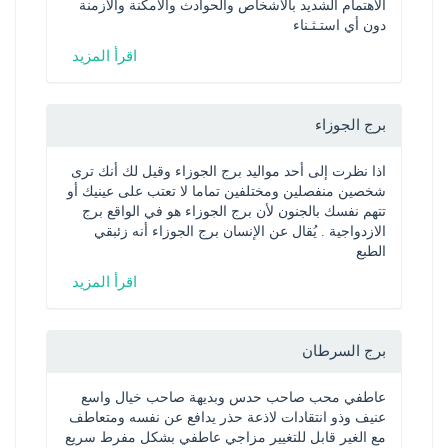
الاهتمام الشديد بالأشخاص والحوادث والأمكنة والأزمنة 
دون أي استـثـناء
اقرأ المزيد
برج الجوزاء
اذا نظرت إلى أحد مواليد برج الجوزاء وقيل لك أنك ترى 
شخصين منفصلين ومختلفين تماما لا تعتب على عينيك أو 
تتهم نفسك بالجنون لأن برج الجوزاء هو في الواقع برج 
الازدواجية . يُقال عن الإنسان برج الجوزاء أنه زئبقي 
الطبع 
اقرأ المزيد
برج السرطان
عاطفي محب صاحب حدس وبديهة صاحب خيال واسع 
عنيف وذو انتقادات لاذعة حذر يدافع عن نفسه ومتعاطف 
مع الغير قابل للتغيير مزاجي عاطفي بشكل مفرط سريع 