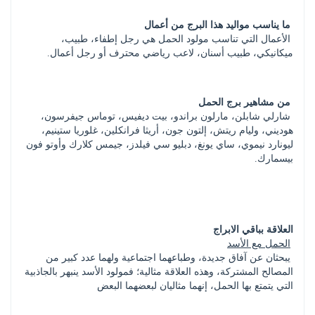
ما يناسب مواليد هذا البرج من أعمال
 الأعمال التي تناسب مولود الحمل هي رجل إطفاء، طبيب، 
ميكانيكي، طبيب أسنان، لاعب رياضي محترف أو رجل أعمال.
من مشاهير برج الحمل
 شارلي شابلن، مارلون براندو، بيت ديفيس، توماس جيفرسون، 
هوديني، وليام ريتش، إلتون جون، أريثا فرانكلين، غلوريا ستينيم، 
ليونارد نيموي، ساي يونغ، دبليو سي فيلدز، جيمس كلارك وأوتو فون 
بيسمارك.
العلاقة بباقي الابراج
الحمل مع الأسد
 يبحثان عن آفاق جديدة، وطباعهما اجتماعية ولهما عدد كبير من 
المصالح المشتركة، وهذه العلاقة مثالية؛ فمولود الأسد ينبهر بالجاذبية 
التي يتمتع بها الحمل، إنهما مثاليان لبعضهما البعض