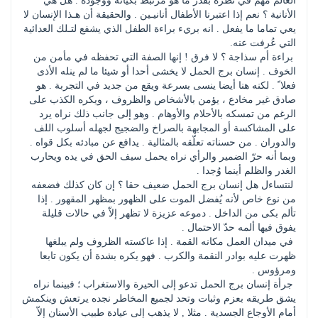
العالم مهم في نظره بقدر ما هو مرتبط بكيانه ووجوده . هل هي 
الأنانية ؟ نعم إذا اعتبرنا الأطفال أنانيـين . والحقيقة أن هـذا الإنسان لا 
يعي تماما ما يفعل . انه بريء براءة الطفل الذي يشفع لتـلك العدائية 
التي عُرفت عنه.
 براءة أم سذاجة ؟ لا فرق ! إنها الصفة التي تحفظه في مأمن من 
الخوف . إنسان برج الحمل لا يخشى أحدا أو شيئا ما لم ينله الأذى 
فعلا ً . لكنه هنا أيضا ينسى بسرعة ويقع من جديد في التجربة . هو 
صادق غير مخادع ، يؤمن بالأشخاص والظروف ، ويكره الكذب على 
الرغم من تمسكه بالأحلام والأوهام . وهو إلى جانب ذلك نراه يرد 
على المشاكسة أو المجابهة بالصراخ والضجيج لجهله أسلوب اللف 
والدوران . من حسناته تعلّقه بالمثالية . يدافع عن مبادئه بكل قواه . 
وبما أنه حرّ الضمير والرأي نراه يحمل سيف الحق في يده ويحارب 
الغدر والظلم أينما وُجدا . 
 لنتساءل هل إنسان برج الحمل ضعيف حقا ؟ إن كان كذلك فضعفه 
من نوع خاص لأنه يُفضل الموت على الظهور بمظهر المقهور . إذا 
تألم بكى من الداخل . دموعه عزيزة لا تظهر إلاّ في حالات قليلة 
يفوق فيها ألمه حدّ الاحتمال . 
 في ميدان العمل مكانه القمة . إذا عاكسته الظروف ولم يبلغها 
ظهرت عليه بوادر النقمة والكرب . فهو يكره بشدة أن يكون تابعا 
ومرؤوس . 
 جرأة إنسان برج الحمل تدعو إلى الحيرة والاستغراب ؛ فبينما نراه 
يشق طريقه بعزم وثبات وتحد لجميع المخاطر نجده يرتعش وينكمش 
أمام الأوجاع الجسدية . مثلا , لا يذهب إلى عيادة طبيب الأسنان إلاّ 