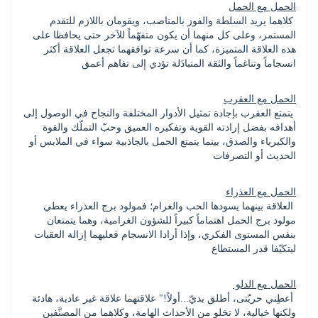
الحمل مع الحمل
 كلاهما يريد السلطة والفوز بالمناصب، ويقومان باللازم للتقدم 
المستمر، وعلى كل منهما أن يكون متفهّماً للآخر حتى يحافظا على 
هذه العلاقة المتميزة، كما أن سرعة توافقهما تجعل العلاقة أكثر 
انسجاماً وتناغماً والثقة المتبادَلة تؤدي إلى تفاهم أعمق
الحمل مع العقرب
 يتمتع العقرب بإجادة تمثيل الأدوار المختلفة والنجاح في الوصول إلى 
أهدافه بفضل إرادته القوية وتفكيره العميق وحبّ التملّك والقوة 
والكبرياء والصدق، بينما يتمتع الحمل بالجاذبية سواء في الملابس أو 
الحديث أو التصرفات
الحمل مع العذراء
 العلاقة بينهما يسودها الحب والغرام؛ فمولود برج العذراء يعطي 
مولود برج الحمل اهتماماً كبيراً للشؤون الغرامية، وهما يتمتعان 
بنفس المستوى الفكري، وإذا أرادا الانسجام فعليهما إزالة العقبات 
ليتكيّفا قدر المستطاع
الحمل مع الدلو 
 أعطِني حريّتى، أطلق يديّ...أولاً!" علاقتهما علاقة غير عادية، هادئة 
ولكنها خيالية، لا تخلو من الأحداث الهامة، وكلاهما من المصنَّفين 