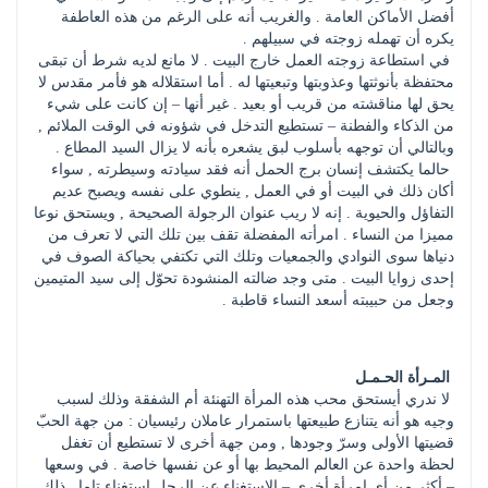
أفضل الأماكن العامة . والغريب أنه على الرغم من هذه العاطفة 
يكره أن تهمله زوجته في سبيلهم . 
 في استطاعة زوجته العمل خارج البيت . لا مانع لديه شرط أن تبقى 
محتفظة بأنوثتها وعذوبتها وتبعيتها له . أما استقلاله هو فأمر مقدس لا 
يحق لها مناقشته من قريب أو بعيد . غير أنها – إن كانت على شيء 
من الذكاء والفطنة – تستطيع التدخل في شؤونه في الوقت الملائم , 
وبالتالي أن توجهه بأسلوب لبق يشعره بأنه لا يزال السيد المطاع . 
 حالما يكتشف إنسان برج الحمل أنه فقد سيادته وسيطرته , سواء 
أكان ذلك في البيت أو في العمل , ينطوي على نفسه ويصبح عديم 
التفاؤل والحيوية . إنه لا ريب عنوان الرجولة الصحيحة , ويستحق نوعا 
مميزا من النساء . امرأته المفضلة تقف بين تلك التي لا تعرف من 
دنياها سوى النوادي والجمعيات وتلك التي تكتفي بحياكة الصوف في 
إحدى زوايا البيت . متى وجد ضالته المنشودة تحوّل إلى سيد المتيمين 
وجعل من حبيبته أسعد النساء قاطبة .
المـرأة الحـمـل 
 لا ندري أيستحق محب هذه المرأة التهنئة أم الشفقة وذلك لسبب 
وجيه هو أنه يتنازع طبيعتها باستمرار عاملان رئيسيان : من جهة الحبّ 
قضيتها الأولى وسرّ وجودها , ومن جهة أخرى لا تستطيع أن تغفل 
لحظة واحدة عن العالم المحيط بها أو عن نفسها خاصة . في وسعها 
– أكثر من أي امرأة أخرى – الاستغناء عن الرجل استغناء تاما . ذلك 