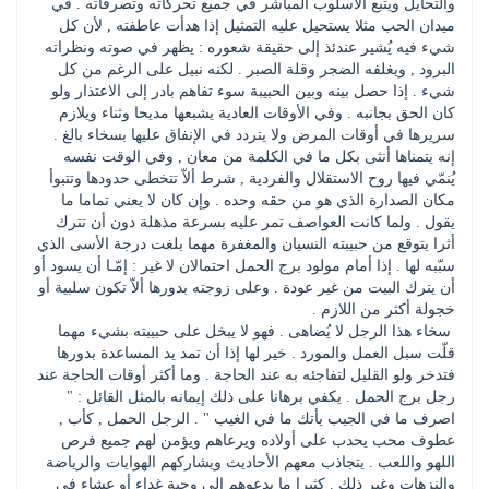
والتحايل ويتبع الأسلوب المباشر في جميع تحركاته وتصرفاته . في 
ميدان الحب مثلا يستحيل عليه التمثيل إذا هدأت عاطفته , لأن كل 
شيء فيه يُشير عندئذ إلى حقيقة شعوره : يظهر في صوته ونظراته 
البرود , ويغلفه الضجر وقلة الصبر . لكنه نبيل على الرغم من كل 
شيء . إذا حصل بينه وبين الحبيبة سوء تفاهم بادر إلى الاعتذار ولو 
كان الحق بجانبه . وفي الأوقات العادية يشبعها مديحا وثناء ويلازم 
سريرها في أوقات المرض ولا يتردد في الإنفاق عليها بسخاء بالغ . 
إنه يتمناها أنثى بكل ما في الكلمة من معان , وفي الوقت نفسه 
يُنمّي فيها روح الاستقلال والفردية , شرط ألاّ تتخطى حدودها وتتبوأ 
مكان الصدارة الذي هو من حقه وحده . وإن كان لا يعني تماما ما 
يقول . ولما كانت العواصف تمر عليه بسرعة مذهلة دون أن تترك 
أثرا يتوقع من حبيبته النسيان والمغفرة مهما بلغت درجة الأسى الذي 
سبّبه لها . إذا أمام مولود برج الحمل احتمالان لا غير : إمّـا أن يسود أو 
أن يترك البيت من غير عودة . وعلى زوجته بدورها ألاّ تكون سلبية أو 
خجولة أكثر من اللازم .
 سخاء هذا الرجل لا يُضاهى . فهو لا يبخل على حبيبته بشيء مهما 
قلّت سبل العمل والمورد . خير لها إذا أن تمد يد المساعدة بدورها 
فتدخر ولو القليل لتفاجئه به عند الحاجة . وما أكثر أوقات الحاجة عند 
رجل برج الحمل . يكفي برهانا على ذلك إيمانه بالمثل القائل : " 
اصرف ما في الجيب يأتك ما في الغيب " . الرجل الحمل , كأب , 
عطوف محب يحدب على أولاده ويرعاهم ويؤمن لهم جميع فرص 
اللهو واللعب . يتجاذب معهم الأحاديث ويشاركهم الهوايات والرياضة 
والنزهات وغير ذلك . كثيرا ما يدعوهم إلى وجبة غداء أو عشاء في 