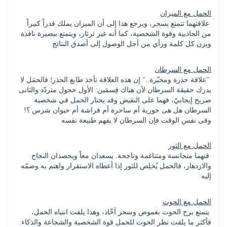
الحمل مع الميزان
 علاقتهما تتمتع بسحر، ويرجع هذا إلى أن الميزان يملك قدراً كبيراً 
من الجاذبية وقوة الشخصية، كما أنه غير ثرثار، ويتمتع ببصيرة نافذة 
ويزن كل كلمة ورأي من أجل الوصول إلى أصدق النتائج
الحمل مع السرطان
 "علاقة حذرة ومحيّرة.." إن هذه العلاقة تأخذ طابع الحذر؛ فالحمَل لا 
يدرك حقيقة السرطان لأن هناك قِسمَين: الأول خجول متردّد والثانى 
صريح إيجابيّ، فهما على النقيض وقد يحتار الحمل في شخصية 
السرطان هل هى حورية أم ساحرة أم فراشة أم حيوان شرس ؟! 
وفى نفس الوقت فإن السرطان لا يفهم طبيعة نفسه
الحمل مع الثور
 قتهما متجانسة ومتناغمة وناجحة. يسعدان معاً ويحصدان النجاح 
والازدهار، فالحمل يُخلِص للثور إذا أعطاه الاستقرار واهتم به وضمّه 
إليه
الحمل مع الحوت
 يتمتع برج الحوت بغموض وسحر أخّاذ، وهذا يلفت انتباه الحمل، 
فأكثر ما يلفت نظر الحوت للحمل قوة الشخصية والشجاعة والذكاء. 