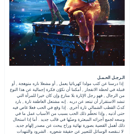
الـرجـل الحـمـل 
 إذا درسنا عن كثب مولدا كهربائيا يعمل , أو مشعلا ناره متوهجة , أو 
قنبلة في لحظة الانفجار , أمكننا أن نكوّن فكرة إجمالية عن هذا النوع 
من الرجال , فهو رجل الإثارة بلا منازع وإن كان خيرا للمرأة التي 
تنشد الاستقرار أن تبتعد عن دربه . إنه مشتعل العاطفة تارة , بارد 
كدبّ القطب الشمالي تارة أخرى . إذا وقع في الحب فعلا غاص فيه 
حتى أذنيه , وإذا تحطّم ذلك الحب بسبب من الأسباب عمل ما في 
وسعه لجمع أجزائه المبعثرة وصبّها في قالب جديد . أما إذا استحال 
ذلك أهمل القضية بصورة نهائية وراح يبحث عن مصدر إلهام جديد. 
 لا تـنقصه الوسائل للتعبير عن حقيقة شعوره . الشرود والتنهدات 