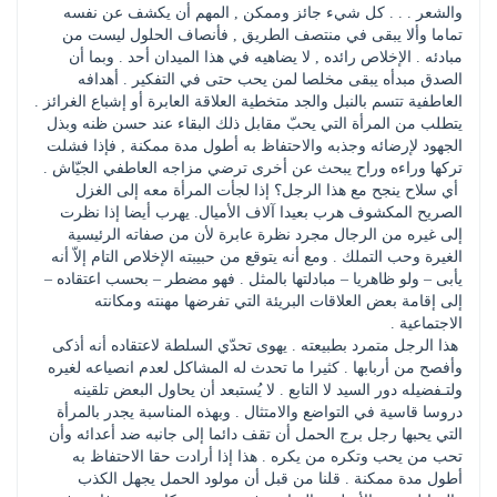
والشعر . . . كل شيء جائز وممكن , المهم أن يكشف عن نفسه 
تماما وألا يبقى في منتصف الطريق , فأنصاف الحلول ليست من 
مبادئه . الإخلاص رائده , لا يضاهيه في هذا الميدان أحد . وبما أن 
الصدق مبدأه يبقى مخلصا لمن يحب حتى في التفكير . أهدافه 
العاطفية تتسم بالنبل والجد متخطية العلاقة العابرة أو إشباع الغرائز . 
يتطلب من المرأة التي يحبّ مقابل ذلك البقاء عند حسن ظنه وبذل 
الجهود لإرضائه وجذبه والاحتفاظ به أطول مدة ممكنة , فإذا فشلت 
تركها وراءه وراح يبحث عن أخرى ترضي مزاجه العاطفي الجيّاش . 
 أي سلاح ينجح مع هذا الرجل؟ إذا لجأت المرأة معه إلى الغزل 
الصريح المكشوف هرب بعيدا آلاف الأميال. يهرب أيضا إذا نظرت 
إلى غيره من الرجال مجرد نظرة عابرة لأن من صفاته الرئيسية 
الغيرة وحب التملك . ومع أنه يتوقع من حبيبته الإخلاص التام إلاّ أنه 
يأبى – ولو ظاهريا – مبادلتها بالمثل . فهو مضطر – بحسب اعتقاده – 
إلى إقامة بعض العلاقات البريئة التي تفرضها مهنته ومكانته 
الاجتماعية . 
 هذا الرجل متمرد بطبيعته . يهوى تحدّي السلطة لاعتقاده أنه أذكى 
وأفصح من أربابها . كثيرا ما تحدث له المشاكل لعدم انصياعه لغيره 
ولتـفضيله دور السيد لا التابع . لا يُستبعد أن يحاول البعض تلقينه 
دروسا قاسية في التواضع والامتثال . وبهذه المناسبة يجدر بالمرأة 
التي يحبها رجل برج الحمل أن تقف دائما إلى جانبه ضد أعدائه وأن 
تحب من يحب وتكره من يكره . هذا إذا أرادت حقا الاحتفاظ به 
أطول مدة ممكنة . قلنا من قبل أن مولود الحمل يجهل الكذب 