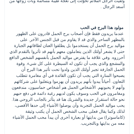
ولقيت الرجل الملائم تحوّلت إلى نعجة طيبة مسالمة وبات زوجها من 
أسعد الرجال .
مولود هذا البرج في الحب
 عندما يريدون فقط فإن أصحاب برج الحمل قادرون على الظهور 
بالمظهر الساحر والذي قد لا يقاوم من قبل الجنس الآخر. على 
مواليد برج الحمل أن يستخدموا بل يطلقوا العنان لطاقاتهم الجبارة 
حتى لا يشعر أولئك الذين يتعاملون معهم بأنهم قد تأثروا بالتقدم الذي 
أحرزوه. وفي علاقة ما يفترض مواليد الحمل بأنفسهم الشخص الدافع 
والمشجع والذي يجب أن تكون له السيطرة على كل شيء. وقوة 
الحمل الجارفة تجبر أولئك الذين ولدوا تحت تأثير هذا البرج أن 
يصبحوا المنارة التي يجب أن تكون القائدة في أي مغامرة تتطلب 
التعاون. أحياناً يبدوا بأنهم يريدون أن يهزموا ويتغلبوا على شركائهم 
وأنهم لا يحبونهم. الأشخاص الحمل هم أشخاص حماسيون، مندفعون 
ومغامرون في الحب وسوف يكون لديهم رغبة دائمة في دفع حبهم 
نحو حالة استقرار جديدة والشريك هنا قد يتأثر بالجانب الروحي هذا. 
يحب مواليد الحمل التجربة وأن يوصلوا الأشياء إلى حدها الأقصى، 
لذلك وكما يقال فعلى محب الشخص الحمل أن يكتب وثيقة 
(كاماسوترا) من بدايتها أو بعبارة أخرى أن يبدأ محب الحمل الأشياء 
معه من بدايتها وبالتجريب.